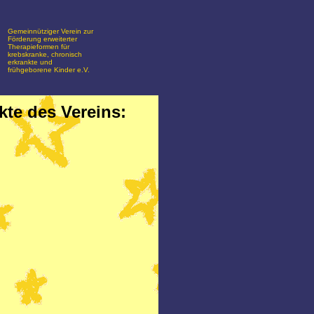
Gemeinnütziger Verein zur
Förderung erweiterter
Therapieformen für
krebskranke, chronisch
erkrankte und
frühgeborene Kinder e.V.
kte des Vereins: