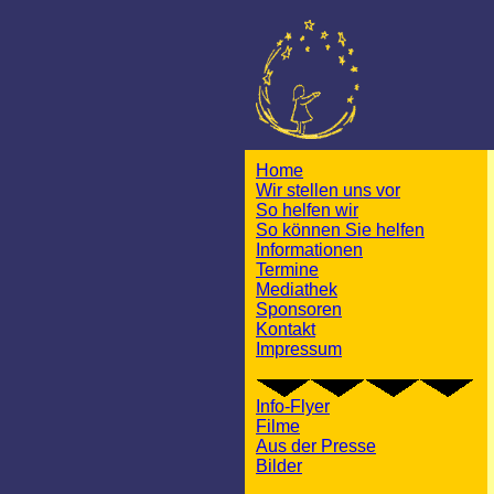
Home
Wir stellen uns vor
So helfen wir
So können Sie helfen
Informationen
Termine
Mediathek
Sponsoren
Kontakt
Impressum
Info-Flyer
Filme
Aus der Presse
Bilder