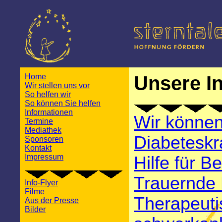
Home
Unsere In
Wir stellen uns vor
So helfen wir
So können Sie helfen
Informationen
Wir können
Termine
Mediathek
Diabeteskr
Sponsoren
Kontakt
Impressum
Hilfe für B
Trauernde F
Info-Flyer
Filme
Therapeuti
Aus der Presse
Bilder