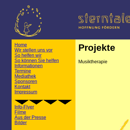
Home
Projekte
Wir stellen uns vor
So helfen wir
So können Sie helfen
Musiktherapie
Informationen
Termine
Mediathek
Sponsoren
Kontakt
Impressum
Info-Flyer
Filme
Aus der Presse
Bilder